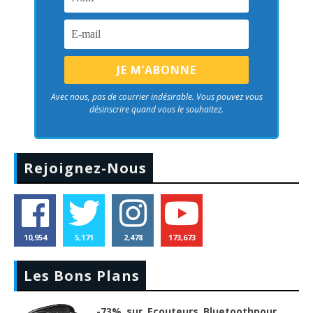
Avec nous, pas de courrier indésirable. Vous pouvez vous
désinscrire quand vous le souhaitez.
Rejoignez-Nous
10,954
5,171
2,478
173,673
Les Bons Plans
-73% sur Ecouteurs Bluetoothpour