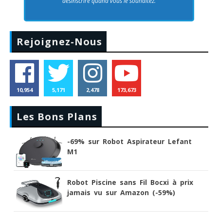
désinscrire quand vous le souhaitez.
Rejoignez-Nous
10,954
5,171
2,478
173,673
Les Bons Plans
-69% sur Robot Aspirateur Lefant
M1
Robot Piscine sans Fil Bocxi à prix
jamais vu sur Amazon (-59%)