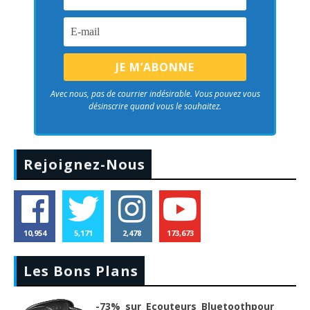
Avec nous, pas de courrier indésirable. Vous pouvez vous
désinscrire quand vous le souhaitez.
Rejoignez-Nous
10,954
5,171
2,478
173,673
Les Bons Plans
-73% sur Ecouteurs Bluetoothpour