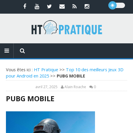
Vous êtes ici :
HT Pratique
>>
Top 10 des meilleurs Jeux 3D
pour Android en 2025
>>
PUBG MOBILE
avril 27, 2025
Alain Roache
0
PUBG MOBILE