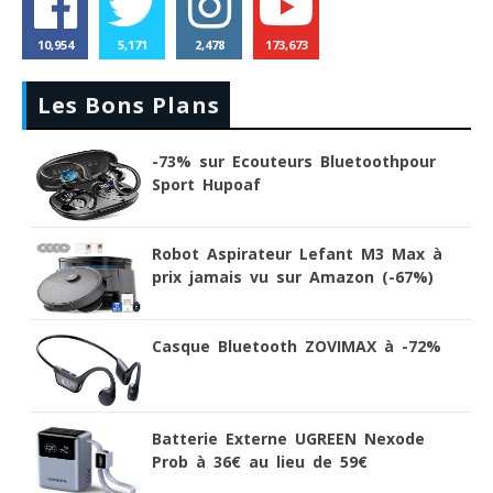
10,954
5,171
2,478
173,673
Les Bons Plans
-73% sur Ecouteurs Bluetoothpour
Sport Hupoaf
Robot Aspirateur Lefant M3 Max à
prix jamais vu sur Amazon (-67%)
Casque Bluetooth ZOVIMAX à -72%
Batterie Externe UGREEN Nexode
Prob à 36€ au lieu de 59€