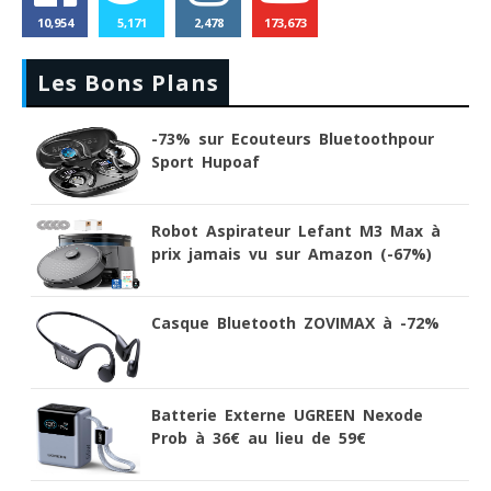
10,954
5,171
2,478
173,673
Les Bons Plans
-73% sur Ecouteurs Bluetoothpour
Sport Hupoaf
Robot Aspirateur Lefant M3 Max à
prix jamais vu sur Amazon (-67%)
Casque Bluetooth ZOVIMAX à -72%
Batterie Externe UGREEN Nexode
Prob à 36€ au lieu de 59€