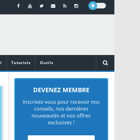
l
Tutoriels
Outils
DEVENEZ MEMBRE
Inscrivez-vous pour recevoir nos
conseils, nos dernières
nouveautés et nos offres
exclusives !