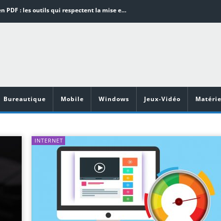
Word en PDF : les outils qui respectent la mise en page
Aspirateurs ECOVACS : Top 9 des meilleurs modèles de la marque
Comment programmer l’arrêt automatique de son pc sous Windows 10 ?
Aspirateurs Xiaomi : Top 11 des meilleurs modèles de la marque
Vidéoprojecteurs Asus : Top 6 des meilleurs modèles de la marque
Bureautique
Mobile
Windows
Jeux-Vidéo
Matérie
INTERNET