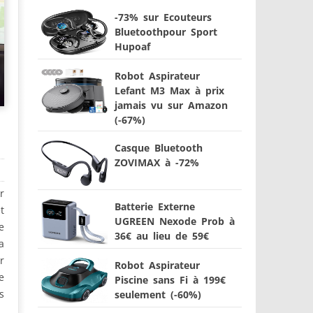
-73% sur Ecouteurs
Bluetoothpour Sport
Hupoaf
Robot Aspirateur
Lefant M3 Max à prix
jamais vu sur Amazon
(-67%)
Casque Bluetooth
ZOVIMAX à -72%
r
Batterie Externe
t
UGREEN Nexode Prob à
e
36€ au lieu de 59€
a
r
Robot Aspirateur
e
Piscine sans Fi à 199€
s
seulement (-60%)