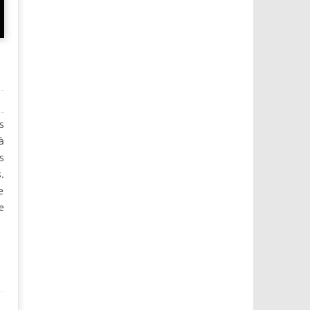
s
à
s
.
e
e