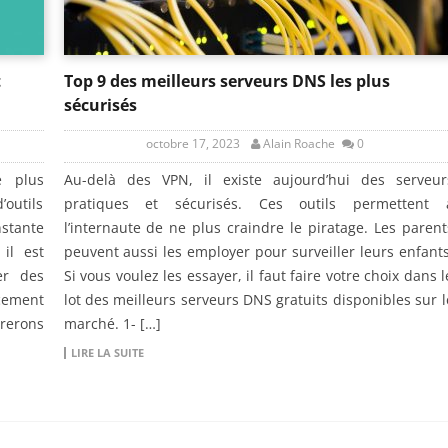
t
Top 9 des meilleurs serveurs DNS les plus
sécurisés
octobre 17, 2023
Alain Roache
0
e plus
Au-delà des VPN, il existe aujourd’hui des serveur
outils
pratiques et sécurisés. Ces outils permettent 
stante
l’internaute de ne plus craindre le piratage. Les parent
 il est
peuvent aussi les employer pour surveiller leurs enfants
er des
Si vous voulez les essayer, il faut faire votre choix dans l
acement
lot des meilleurs serveurs DNS gratuits disponibles sur l
orerons
marché. 1- […]
LIRE LA SUITE