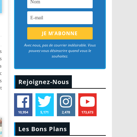
Avec nous, pas de courrier indésirable. Vous
pouvez vous désinscrire quand vous le
s
souhaitez.
s
a
c
s
Rejoignez-Nous
t
10,954
5,171
2,478
173,673
Les Bons Plans