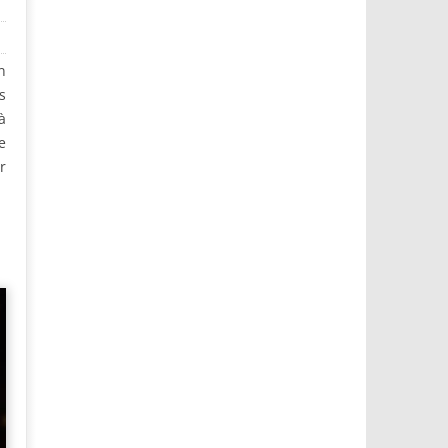
n
s
à
e
r