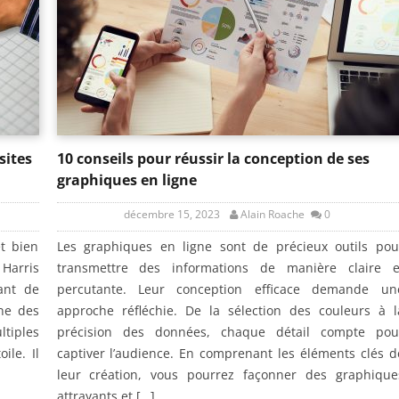
sites
10 conseils pour réussir la conception de ses
graphiques en ligne
décembre 15, 2023
Alain Roache
0
t bien
Les graphiques en ligne sont de précieux outils pou
Harris
transmettre des informations de manière claire e
tant de
percutante. Leur conception efficace demande un
une des
approche réfléchie. De la sélection des couleurs à l
tiples
précision des données, chaque détail compte pou
ile. Il
captiver l’audience. En comprenant les éléments clés d
leur création, vous pourrez façonner des graphique
attrayants et […]