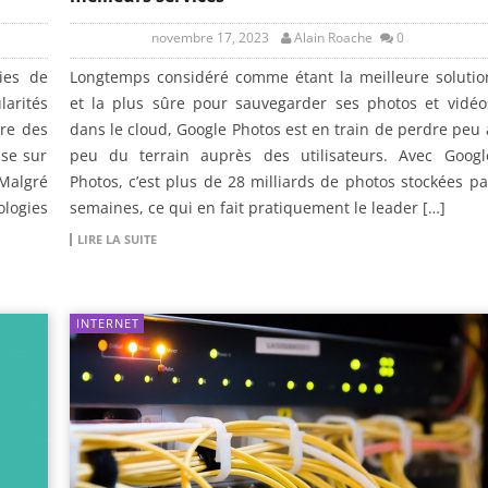
novembre 17, 2023
Alain Roache
0
gies de
Longtemps considéré comme étant la meilleure solutio
larités
et la plus sûre pour sauvegarder ses photos et vidéo
tre des
dans le cloud, Google Photos est en train de perdre peu 
ase sur
peu du terrain auprès des utilisateurs. Avec Googl
Malgré
Photos, c’est plus de 28 milliards de photos stockées pa
logies
semaines, ce qui en fait pratiquement le leader […]
LIRE LA SUITE
INTERNET