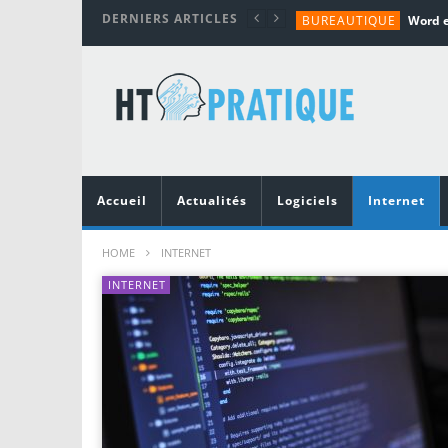
DERNIERS ARTICLES
BUREAUTIQUE
MATÉRIEL
TUTORIALS
MATÉRIEL
MATÉRIEL
Accueil
Actualités
Logiciels
Internet
HOME
INTERNET
INTERNET