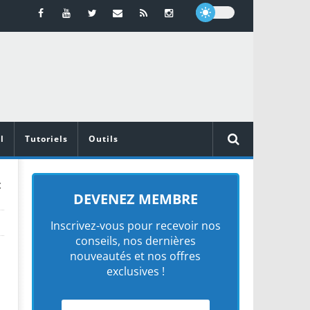
l
Tutoriels
Outils
t
DEVENEZ MEMBRE
Inscrivez-vous pour recevoir nos
conseils, nos dernières
nouveautés et nos offres
exclusives !