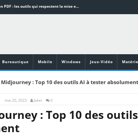
Word en PDF : les outils qui respectent la mise en page
Aspirateurs ECOVACS : Top 9 des meilleurs modèles de la marque
Comment programmer l’arrêt automatique de son pc sous Windows 10 ?
Aspirateurs Xiaomi : Top 11 des meilleurs modèles de la marque
Vidéoprojecteurs Asus : Top 6 des meilleurs modèles de la marque
Bureautique
Mobile
Windows
Jeux-Vidéo
Matérie
 Midjourney : Top 10 des outils AI à tester absolumen
mai 20, 2023
Joker
0
ourney : Top 10 des outils
ment