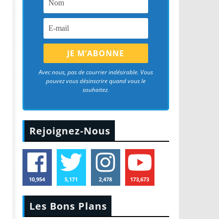
Avec nous, pas de courrier indésirable. Vous
pouvez vous désinscrire quand vous le
souhaitez.
Rejoignez-Nous
10,954
5,171
2,478
173,673
Les Bons Plans