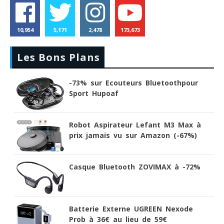
10,954
5,171
2,478
173,673
Les Bons Plans
-73% sur Ecouteurs Bluetoothpour
Sport Hupoaf
Robot Aspirateur Lefant M3 Max à
prix jamais vu sur Amazon (-67%)
Casque Bluetooth ZOVIMAX à -72%
Batterie Externe UGREEN Nexode
Prob à 36€ au lieu de 59€