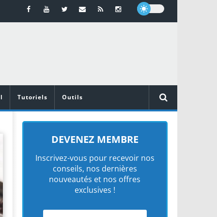
l
Tutoriels
Outils
DEVENEZ MEMBRE
Inscrivez-vous pour recevoir nos
conseils, nos dernières
nouveautés et nos offres
exclusives !