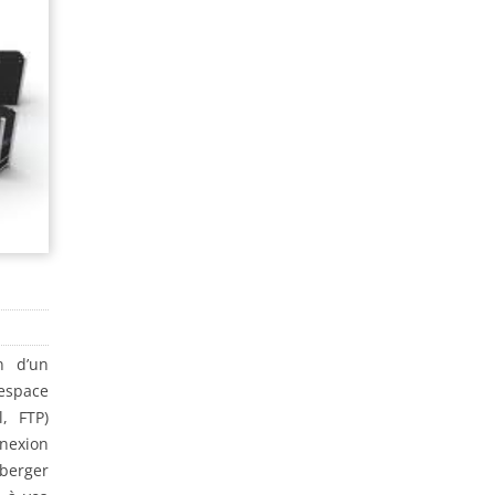
n d’un
espace
, FTP)
nexion
berger