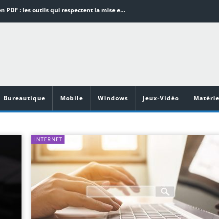
Word en PDF : les outils qui respectent la mise en page
Aspirateurs ECOVACS : Top 9 des meilleurs modèles de la marque
Comment programmer l’arrêt automatique de son pc sous Windows 10 ?
Aspirateurs Xiaomi : Top 11 des meilleurs modèles de la marque
Vidéoprojecteurs Asus : Top 6 des meilleurs modèles de la marque
Bureautique
Mobile
Windows
Jeux-Vidéo
Matérie
INTERNET