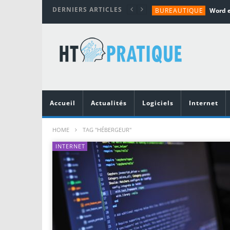
DERNIERS ARTICLES
BUREAUTIQUE
MATÉRIEL
TUTORIALS
MATÉRIEL
MATÉRIEL
Accueil
Actualités
Logiciels
Internet
HOME
TAG "HÉBERGEUR"
INTERNET