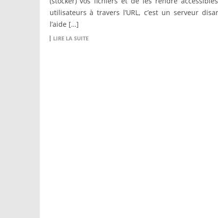
(stocker) vos fichiers et de les rendre accessible
utilisateurs à travers l’URL, c’est un serveur disa
l’aide […]
LIRE LA SUITE