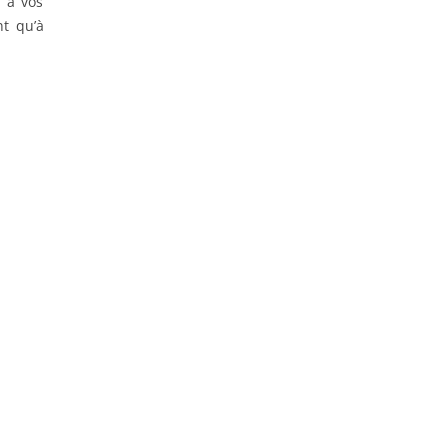
s à vos
nt qu’à