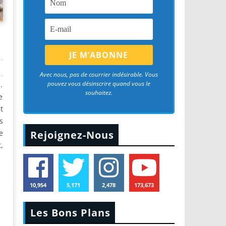
Avec nous, pas de courrier indésirable. Vous
pouvez vous désinscrire quand vous le
.
souhaitez.
e
t
s
e
Rejoignez-Nous
,
10,954
5,171
2,478
173,673
Les Bons Plans