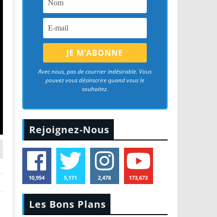
Avec nous, pas de courrier indésirable. Vous
pouvez vous désinscrire quand vous le
souhaitez.
Rejoignez-Nous
10,954
5,171
2,478
173,673
Les Bons Plans