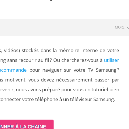
MORE
s, vidéos) stockés dans la mémoire interne de votre
g sans recourir au fil ? Ou chercherez-vous à
utiliser
élécommande
pour naviguer sur votre TV Samsung ?
ous motivent, vous devez nécessairement passer par
arvenir, nous avons préparé pour vous un tutoriel bien
connecter votre téléphone à un téléviseur Samsung.
 PDF : les outils qui
Aspirateurs ECOVACS : Top 9 des
t la mise en page
meilleurs modèles de la marque
NNER À LA CHAINE