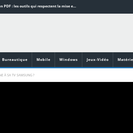
Word en PDF : les outils qui respectent la mise en page
Aspirateurs ECOVACS : Top 9 des meilleurs modèles de la marque
Comment programmer l’arrêt automatique de son pc sous Windows 10 ?
Aspirateurs Xiaomi : Top 11 des meilleurs modèles de la marque
Vidéoprojecteurs Asus : Top 6 des meilleurs modèles de la marque
Bureautique
Mobile
Windows
Jeux-Vidéo
Matérie
 À SA TV SAMSUNG ?