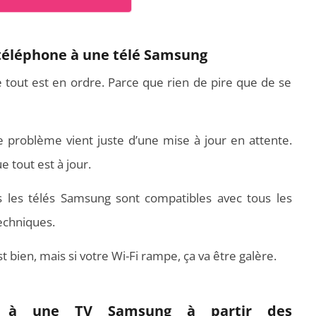
téléphone à une télé Samsung
 tout est en ordre. Parce que rien de pire que de se
urs Xiaomi : Top 11 des
Vidéoprojecteurs Asus : Top 6 des
 modèles de la marque
meilleurs modèles de la marque
le problème vient juste d’une mise à jour en attente.
e tout est à jour.
s les télés Samsung sont compatibles avec tous les
techniques.
est bien, mais si votre Wi-Fi rampe, ça va être galère.
e à une TV Samsung à partir des