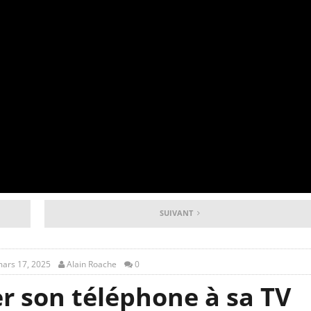
SUIVANT
ars 17, 2025
Alain Roache
0
 son téléphone à sa TV