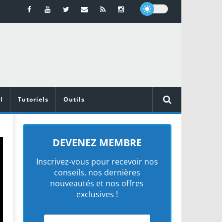
l
Tutoriels
Outils
DEVENEZ MEMBRE
Inscrivez-vous pour recevoir nos
conseils, nos dernières
nouveautés et nos offres
exclusives !