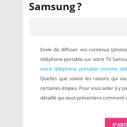
Samsung ?
Envie de diffuser vos contenus (photo
téléphone portable sur votre TV Samsun
votre téléphone portable comme t
Quelles que soient les raisons qui v
certaines étapes. Pour vous aider à y p
NOW VIEWING
détaillé qui vous présentera comment 
Comment connecter son téléphone
Word en
à sa TV Samsung ?
respecten
S’ABO