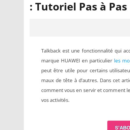
: Tutoriel Pas à Pas
Talkback est une fonctionnalité qui a
marque HUAWEI en particulier
les mo
peut être utile pour certains utilisate
maux de tête à d’autres. Dans cet arti
comment vous en servir et comment le d
NOW VIEWING
vos activités.
Comment désactiver TalkBack sur
Word en
HUAWEI ? : Tutoriel Pas à Pas
respecten
S’ABO