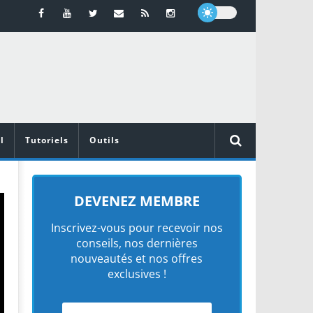
l
Tutoriels
Outils
DEVENEZ MEMBRE
Inscrivez-vous pour recevoir nos
conseils, nos dernières
nouveautés et nos offres
exclusives !