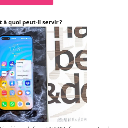
 à quoi peut-il servir ?
urs Xiaomi : Top 11 des
Vidéoprojecteurs Asus : Top 6 des
 modèles de la marque
meilleurs modèles de la marque