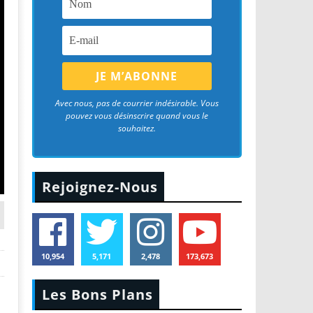
Avec nous, pas de courrier indésirable. Vous
pouvez vous désinscrire quand vous le
souhaitez.
Rejoignez-Nous
10,954
5,171
2,478
173,673
Les Bons Plans