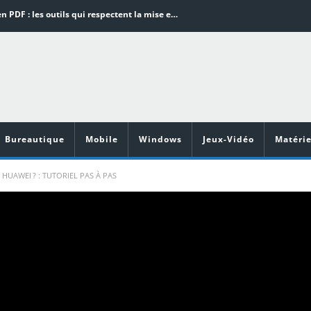
Word en PDF : les outils qui respectent la mise en page
Aspirateurs ECOVACS : Top 9 des meilleurs modèles de la marque
Comment programmer l’arrêt automatique de son pc sous Windows 10 ?
Aspirateurs Xiaomi : Top 11 des meilleurs modèles de la marque
Vidéoprojecteurs Asus : Top 6 des meilleurs modèles de la marque
Bureautique
Mobile
Windows
Jeux-Vidéo
Matérie
UAWEI ? : TUTORIEL PAS À PAS