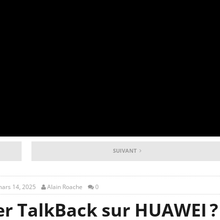
SUIVANT
ars 14, 2025
Alain Roache
0
r TalkBack sur HUAWEI ?