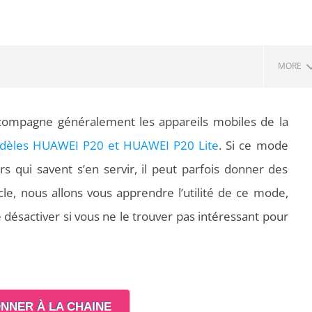
MORE
ccompagne généralement les appareils mobiles de la
dèles HUAWEI P20 et HUAWEI P20 Lite
. Si ce mode
urs qui savent s’en servir, il peut parfois donner des
cle, nous allons vous apprendre l’utilité de ce mode,
ésactiver si vous ne le trouver pas intéressant pour
 PDF : les outils qui
Aspirateurs ECOVACS : Top 9 des
t la mise en page
meilleurs modèles de la marque
NNER À LA CHAINE