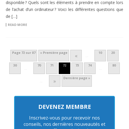
disponible ? Quels sont les éléments à prendre en compte lors
de l’achat d’un ordinateur ? Voici les différentes questions que
de […]
READ MORE
Page 72 sur 87
« Première page
10
20
«
…
30
70
71
72
73
74
80
…
…
Dernière page »
»
…
DEVENEZ MEMBRE
Inscrivez-vous pour recevoir nos
conseils, nos dernières nouveautés et