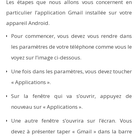
Word en PDF : les outils qui respectent la mise en
Les étapes que nous allons vous concernent en
page
particulier l’application Gmail installée sur votre
appareil Android.
Pour commencer, vous devez vous rendre dans
les paramètres de votre téléphone comme vous le
voyez sur l’image ci-dessous.
Une fois dans les paramètres, vous devez toucher
« Applications ».
Sur la fenêtre qui va s’ouvrir, appuyez de
nouveau sur « Applications ».
Aspirateurs ECOVACS : Top 9 des meilleurs modèles de
la marque
Une autre fenêtre s’ouvrira sur l’écran. Vous
devez à présenter taper « Gmail » dans la barre