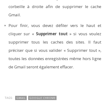
corbeille à droite afin de supprimer le cache
Gmail.
Vidéoprojecteurs Asus : Top 6 des meilleurs modèles
Pour finir, vous devez défiler vers le haut et
de la marque
cliquer sur «
Supprimer tout
» si vous voulez
supprimer tous les caches des sites. Il faut
préciser que si vous valider « Supprimer tout »,
toutes les données enregistrées même hors ligne
de Gmail seront également effacer.
TAGS:
GMAIL
GOOGLE CHROME