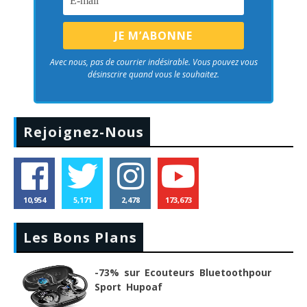
Avec nous, pas de courrier indésirable. Vous pouvez vous
désinscrire quand vous le souhaitez.
Rejoignez-Nous
10,954
5,171
2,478
173,673
Les Bons Plans
-73% sur Ecouteurs Bluetoothpour
Sport Hupoaf