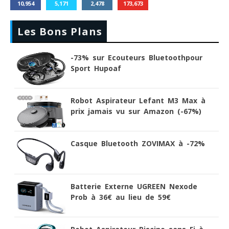
10,954
5,171
2,478
173,673
Les Bons Plans
-73% sur Ecouteurs Bluetoothpour
Sport Hupoaf
Robot Aspirateur Lefant M3 Max à
prix jamais vu sur Amazon (-67%)
Casque Bluetooth ZOVIMAX à -72%
Batterie Externe UGREEN Nexode
Prob à 36€ au lieu de 59€