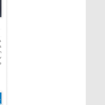
s
s
n
r
e