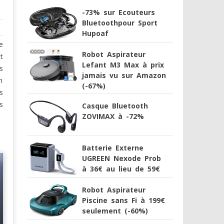
-73% sur Ecouteurs
Bluetoothpour Sport
Hupoaf
e
Robot Aspirateur
t
Lefant M3 Max à prix
s
jamais vu sur Amazon
n
(-67%)
s
s
Casque Bluetooth
ZOVIMAX à -72%
Batterie Externe
UGREEN Nexode Prob
à 36€ au lieu de 59€
Robot Aspirateur
Piscine sans Fi à 199€
seulement (-60%)