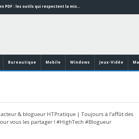
Word en PDF : les outils qui respectent la mise en page
Aspirateurs ECOVACS : Top 9 des meilleurs modèles de la marque
Comment programmer l’arrêt automatique de son pc sous Windows 10 ?
Aspirateurs Xiaomi : Top 11 des meilleurs modèles de la marque
Vidéoprojecteurs Asus : Top 6 des meilleurs modèles de la marque
Word en PDF : les outils qui respectent la mise en page
Bureautique
Mobile
Windows
Jeux-Vidéo
Ma
acteur & blogueur HTPratique | Toujours à l’affût des
pour vous les partager ! #HighTech #Blogueur