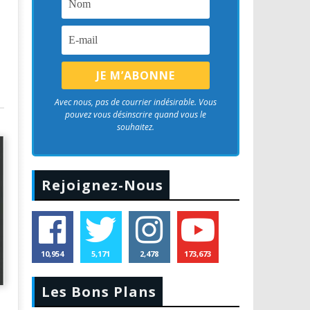
Avec nous, pas de courrier indésirable. Vous
pouvez vous désinscrire quand vous le
souhaitez.
Rejoignez-Nous
10,954
5,171
2,478
173,673
Les Bons Plans