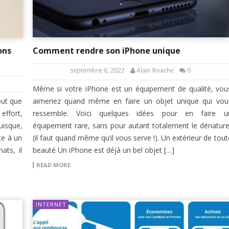
ons
Comment rendre son iPhone unique
septembre 6, 2022
Alain Roache
0
Même si votre iPhone est un équipement de qualité, vou
out que
aimeriez quand même en faire un objet unique qui vou
effort,
ressemble. Voici quelques idées pour en faire u
isque,
équipement rare, sans pour autant totalement le dénature
te à un
(il faut quand même qu’il vous serve !). Un extérieur de tout
ats, il
beauté Un iPhone est déjà un bel objet […]
READ MORE
INTERNET