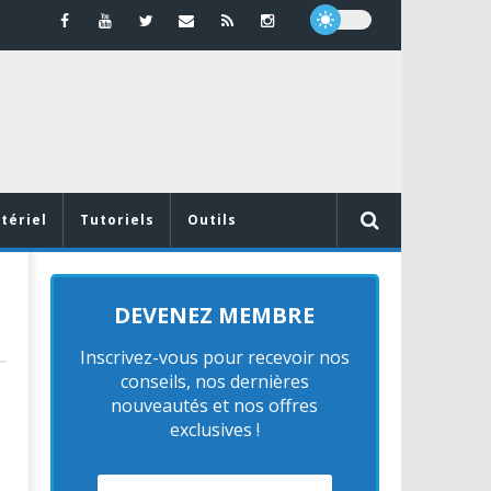
tériel
Tutoriels
Outils
DEVENEZ MEMBRE
Inscrivez-vous pour recevoir nos
conseils, nos dernières
nouveautés et nos offres
exclusives !