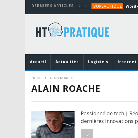
DERNIERS ARTICLES
BUREAUTIQUE
MATÉRIEL
TUTORIALS
MATÉRIEL
MATÉRIEL
BUREAUTIQUE
Accueil
Actualités
Logiciels
Internet
HOME
ALAIN ROACHE
ALAIN ROACHE
Passionné de tech | Réd
dernières innovations 