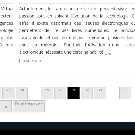
Virtual
Actuellement, les amateurs de lecture peuvent vivre leu
secteur
passion tout en suivant l’évolution de la technologie. E
agences
effet, il existe désormais des liseuses électroniques qu
nologie
permettent de lire des livres numériques. Le principa
nt plus
avantage de cet outil est qu’il peut regrouper plusieurs livre
à leurs
dans sa mémoire. Pourtant l’utilisation d’une liseus
électronique nécessite une certaine habilité. […]
READ MORE
20
30
69
70
71
72
73
80
…
…
Dernière page »
»
ervés.
Conditions générales