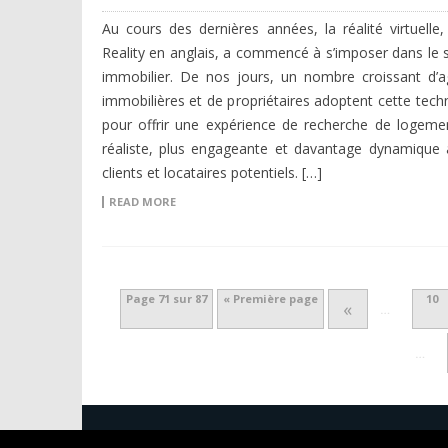
Au cours des dernières années, la réalité virtuelle, 
Reality en anglais, a commencé à s’imposer dans le 
immobilier. De nos jours, un nombre croissant d’
immobilières et de propriétaires adoptent cette tech
pour offrir une expérience de recherche de logeme
réaliste, plus engageante et davantage dynamique 
clients et locataires potentiels. […]
READ MORE
Page 71 sur 87
« Première page
10
«
…
…
HT Pratique Copyright 2022 Tous droits rés