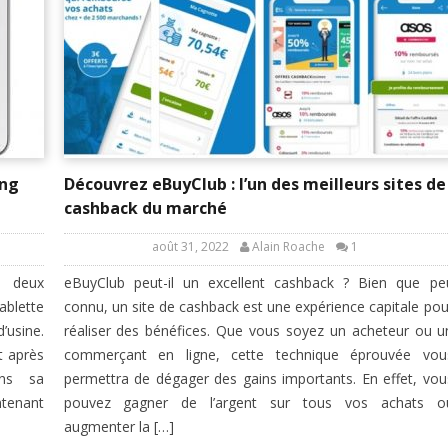
ung
Découvrez eBuyClub : l’un des meilleurs sites de
cashback du marché
août 31, 2022
Alain Roache
1
r deux
eBuyClub peut-il un excellent cashback ? Bien que pe
ablette
connu, un site de cashback est une expérience capitale pou
’usine.
réaliser des bénéfices. Que vous soyez un acheteur ou u
t après
commerçant en ligne, cette technique éprouvée vou
ans sa
permettra de dégager des gains importants. En effet, vou
ntenant
pouvez gagner de l’argent sur tous vos achats o
augmenter la […]