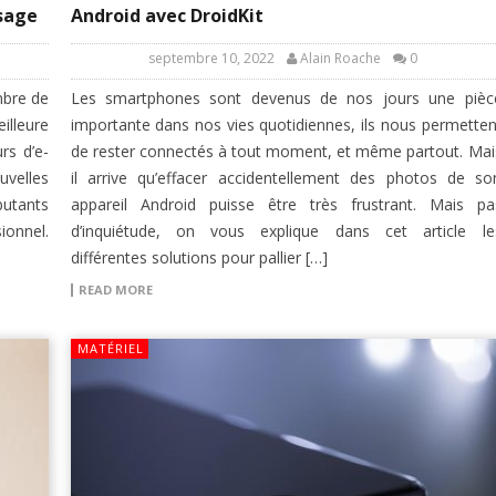
sage
Android avec DroidKit
septembre 10, 2022
Alain Roache
0
mbre de
Les smartphones sont devenus de nos jours une pièc
illeure
importante dans nos vies quotidiennes, ils nous permetten
rs d’e-
de rester connectés à tout moment, et même partout. Mai
velles
il arrive qu’effacer accidentellement des photos de so
butants
appareil Android puisse être très frustrant. Mais pa
ionnel.
d’inquiétude, on vous explique dans cet article le
différentes solutions pour pallier […]
READ MORE
MATÉRIEL