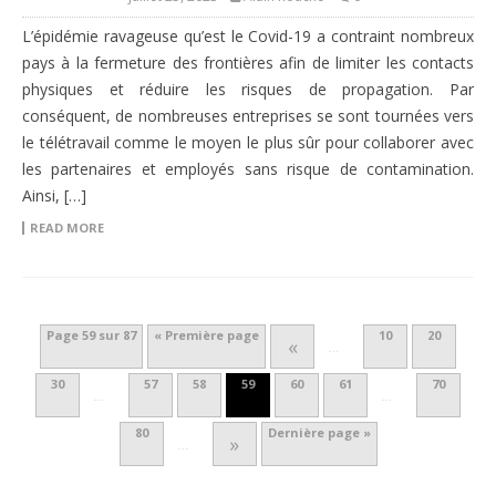
L’épidémie ravageuse qu’est le Covid-19 a contraint nombreux
pays à la fermeture des frontières afin de limiter les contacts
physiques et réduire les risques de propagation. Par
conséquent, de nombreuses entreprises se sont tournées vers
le télétravail comme le moyen le plus sûr pour collaborer avec
les partenaires et employés sans risque de contamination.
Ainsi, […]
READ MORE
Page 59 sur 87
« Première page
10
20
«
…
30
57
58
59
60
61
70
…
…
80
Dernière page »
»
…