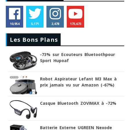
10,954
5,171
2,478
173,673
Les Bons Plans
-73% sur Ecouteurs Bluetoothpour
Sport Hupoaf
Robot Aspirateur Lefant M3 Max à
prix jamais vu sur Amazon (-67%)
Casque Bluetooth ZOVIMAX à -72%
Batterie Externe UGREEN Nexode