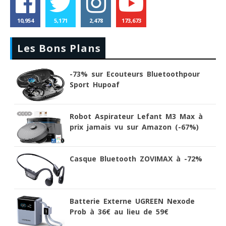
10,954
5,171
2,478
173,673
Les Bons Plans
-73% sur Ecouteurs Bluetoothpour
Sport Hupoaf
Robot Aspirateur Lefant M3 Max à
prix jamais vu sur Amazon (-67%)
Casque Bluetooth ZOVIMAX à -72%
Batterie Externe UGREEN Nexode
Prob à 36€ au lieu de 59€