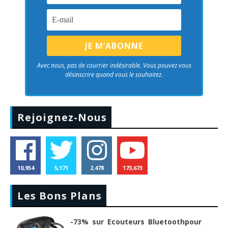
Avec nous, pas de courrier indésirable. Vous pouvez vous
désinscrire quand vous le souhaitez.
Rejoignez-Nous
10,954
5,171
2,478
173,673
Les Bons Plans
-73% sur Ecouteurs Bluetoothpour