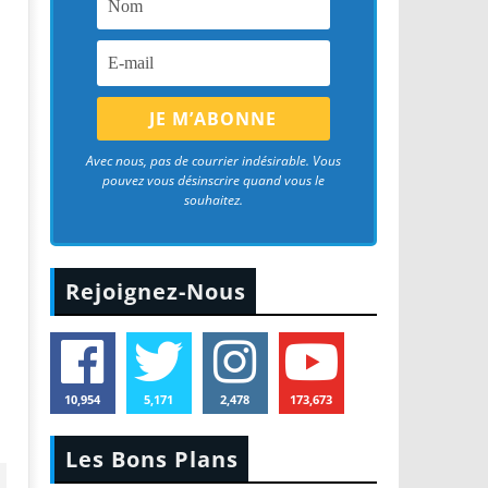
Avec nous, pas de courrier indésirable. Vous
pouvez vous désinscrire quand vous le
souhaitez.
Rejoignez-Nous
10,954
5,171
2,478
173,673
Les Bons Plans