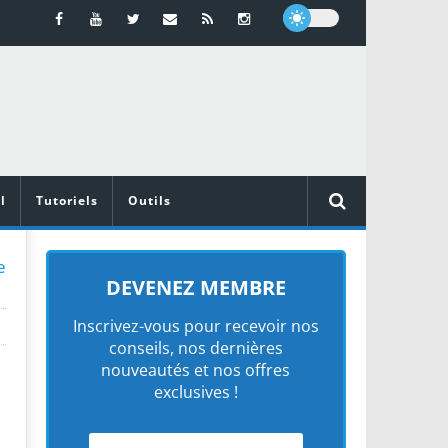
l
Tutoriels
Outils
e
DEVENEZ MEMBRE
Inscrivez-vous pour recevoir nos
conseils, nos dernières
nouveautés et nos offres
exclusives !