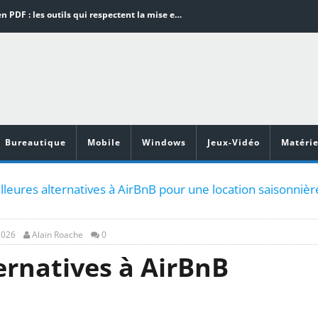
Word en PDF : les outils qui respectent la mise en page
Aspirateurs ECOVACS : Top 9 des meilleurs modèles de la marque
Comment programmer l’arrêt automatique de son pc sous Windows 10 ?
Aspirateurs Xiaomi : Top 11 des meilleurs modèles de la marque
Vidéoprojecteurs Asus : Top 6 des meilleurs modèles de la marque
Bureautique
Mobile
Windows
Jeux-Vidéo
Matérie
leures alternatives à AirBnB pour une location saisonnièr
2026
Alain Roache
0
rnatives à AirBnB