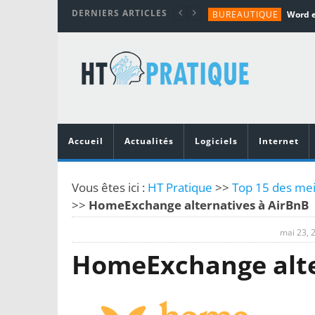
DERNIERS ARTICLES
BUREAUTIQUE
MATÉRIEL
TUTORIALS
MATÉRIEL
MATÉRIEL
Accueil
Actualités
Logiciels
Internet
Vous êtes ici :
HT Pratique
>>
Top 15 des meil
>>
HomeExchange alternatives à AirBnB
mai 23, 
HomeExchange alte