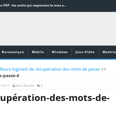
Word en PDF : les outils qui respectent la mise en page
Aspirateurs ECOVACS : Top 9 des meilleurs modèles de la marque
Comment programmer l’arrêt automatique de son pc sous Windows 10 ?
Aspirateurs Xiaomi : Top 11 des meilleurs modèles de la marque
Vidéoprojecteurs Asus : Top 6 des meilleurs modèles de la marque
Bureautique
Mobile
Windows
Jeux-Vidéo
Matérie
leurs logiciels de récupération des mots de passe
>>
e-passe-4
, 2017
Alain Roache
0
cupération-des-mots-de-