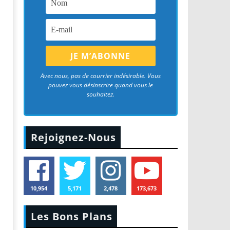
Avec nous, pas de courrier indésirable. Vous
pouvez vous désinscrire quand vous le
souhaitez.
Rejoignez-Nous
10,954
5,171
2,478
173,673
Les Bons Plans