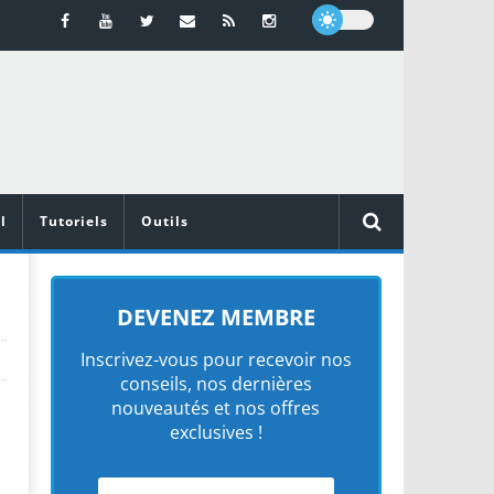
l
Tutoriels
Outils
DEVENEZ MEMBRE
Inscrivez-vous pour recevoir nos
conseils, nos dernières
nouveautés et nos offres
exclusives !