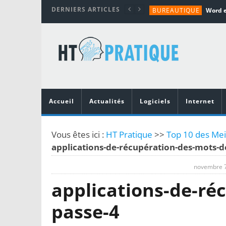
DERNIERS ARTICLES
BUREAUTIQUE
MATÉRIEL
TUTORIALS
MATÉRIEL
MATÉRIEL
Accueil
Actualités
Logiciels
Internet
Vous êtes ici :
HT Pratique
>>
Top 10 des Meil
applications-de-récupération-des-mots-d
novembre 7
applications-de-ré
passe-4