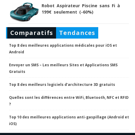
Robot Aspirateur Piscine sans Fi à
199€ seulement (-60%)
Comparatifs
Tendances
Top 8 des meilleures applications médicales pour iOS et
Android
Envoyer un SMS – Les meilleurs Sites et Applications SMS
Gratuits
Top 8 des meilleurs logiciels d’architecture 3D gratuits
Quelles sont les différences entre WiFi, Bluetooth, NFC et RFID
?
Top 10 des meilleures applications anti-gaspillage (Android et
iOS)