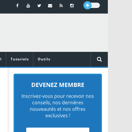
l
Tutoriels
Outils
DEVENEZ MEMBRE
Inscrivez-vous pour recevoir nos
conseils, nos dernières
nouveautés et nos offres
exclusives !