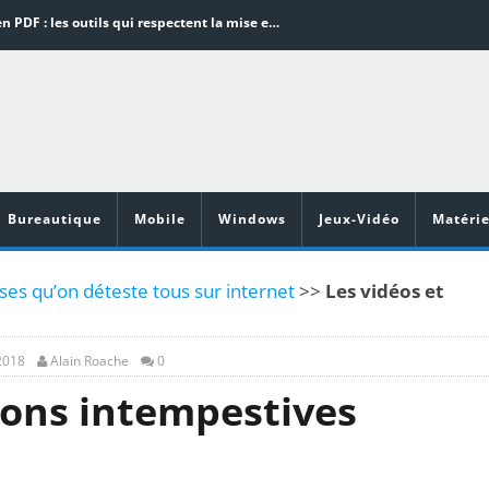
Word en PDF : les outils qui respectent la mise en page
Aspirateurs ECOVACS : Top 9 des meilleurs modèles de la marque
Comment programmer l’arrêt automatique de son pc sous Windows 10 ?
Aspirateurs Xiaomi : Top 11 des meilleurs modèles de la marque
Vidéoprojecteurs Asus : Top 6 des meilleurs modèles de la marque
Bureautique
Mobile
Windows
Jeux-Vidéo
Matérie
ses qu’on déteste tous sur internet
>>
Les vidéos et
2018
Alain Roache
0
sons intempestives