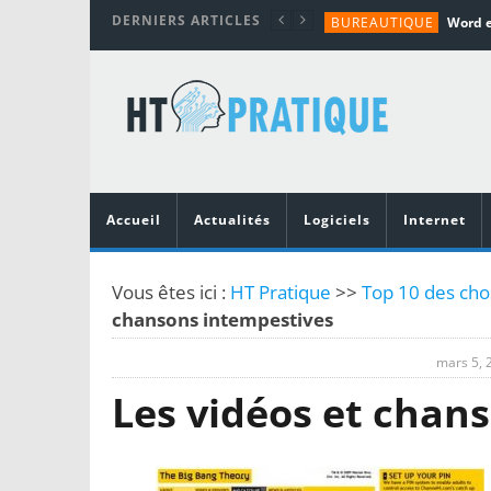
DERNIERS ARTICLES
BUREAUTIQUE
MATÉRIEL
TUTORIALS
MATÉRIEL
MATÉRIEL
Accueil
Actualités
Logiciels
Internet
Vous êtes ici :
HT Pratique
>>
Top 10 des cho
chansons intempestives
mars 5, 
Les vidéos et chan