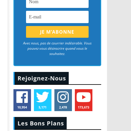
Avec nous, pas de courrier indésirable. Vous
pouvez vous désinscrire quand vous le
souhaitez.
Rejoignez-Nous
10,954
5,171
2,478
173,673
Les Bons Plans