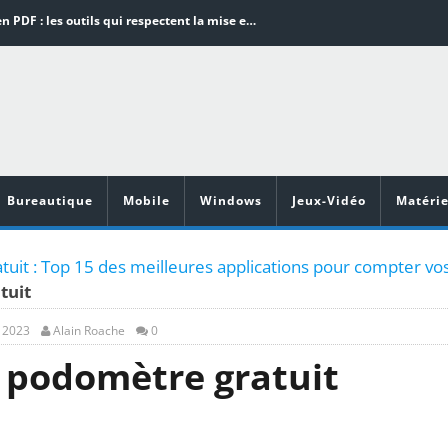
Word en PDF : les outils qui respectent la mise en page
Aspirateurs ECOVACS : Top 9 des meilleurs modèles de la marque
Comment programmer l’arrêt automatique de son pc sous Windows 10 ?
Aspirateurs Xiaomi : Top 11 des meilleurs modèles de la marque
Vidéoprojecteurs Asus : Top 6 des meilleurs modèles de la marque
Bureautique
Mobile
Windows
Jeux-Vidéo
Matérie
uit : Top 15 des meilleures applications pour compter vo
tuit
, 2023
Alain Roache
0
r podomètre gratuit