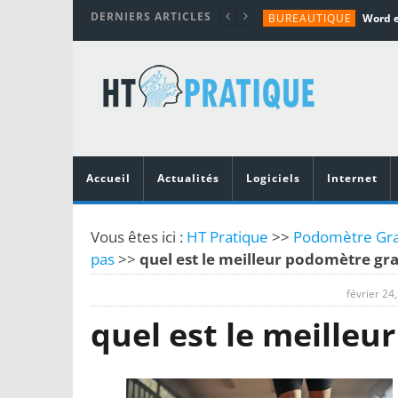
DERNIERS ARTICLES
BUREAUTIQUE
MATÉRIEL
TUTORIALS
MATÉRIEL
MATÉRIEL
Accueil
Actualités
Logiciels
Internet
Vous êtes ici :
HT Pratique
>>
Podomètre Grat
pas
>>
quel est le meilleur podomètre gra
février 24
quel est le meilleu