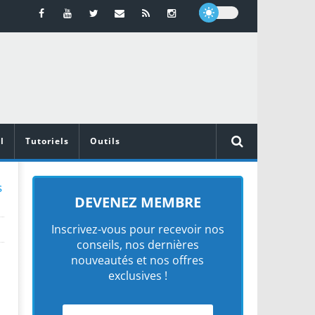
l
Tutoriels
Outils
s
DEVENEZ MEMBRE
Inscrivez-vous pour recevoir nos
conseils, nos dernières
nouveautés et nos offres
exclusives !