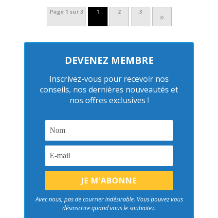
Page 1 sur 3
1
2
3
»
DEVENEZ MEMBRE
Inscrivez-vous pour recevoir nos
conseils, nos dernières nouveautés et
nos offres exclusives !
Avec nous, pas de courrier indésirable. Vous pouvez vous
désinscrire quand vous le souhaitez.