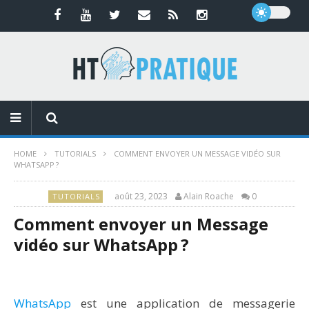
HOME
TUTORIALS
COMMENT ENVOYER UN MESSAGE VIDÉO SUR
WHATSAPP ?
août 23, 2023
Alain Roache
0
TUTORIALS
Comment envoyer un Message
vidéo sur WhatsApp ?
WhatsApp
est une application de messagerie