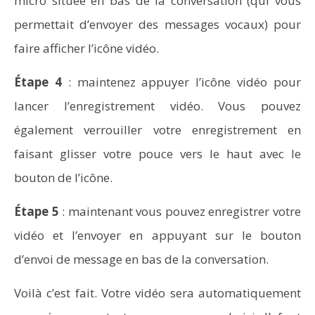
micro située en bas de la conversation (qui vous
sous Windows 10 ?
permettait d’envoyer des messages vocaux) pour
faire afficher l’icône vidéo.
Étape 4
: maintenez appuyer l’icône vidéo pour
lancer l’enregistrement vidéo. Vous pouvez
également verrouiller votre enregistrement en
faisant glisser votre pouce vers le haut avec le
bouton de l’icône.
Étape 5
: maintenant vous pouvez enregistrer votre
vidéo et l’envoyer en appuyant sur le bouton
Aspirateurs Xiaomi : Top 11 des meilleurs modèles de
la marque
d’envoi de message en bas de la conversation.
Voilà c’est fait. Votre vidéo sera automatiquement