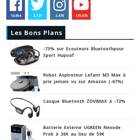
10,954
5,171
2,478
173,673
Les Bons Plans
-73% sur Ecouteurs Bluetoothpour
Sport Hupoaf
Robot Aspirateur Lefant M3 Max à
prix jamais vu sur Amazon (-67%)
Casque Bluetooth ZOVIMAX à -72%
Batterie Externe UGREEN Nexode
Prob à 36€ au lieu de 59€