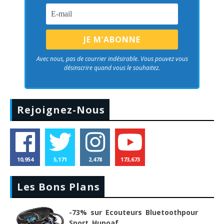
Avec nous, pas de courrier indésirable. Vous pouvez vous
désinscrire quand vous le souhaitez.
Rejoignez-Nous
10,954
5,171
2,478
173,673
Les Bons Plans
-73% sur Ecouteurs Bluetoothpour
Sport Hupoaf