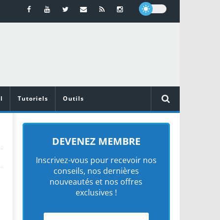
l
Tutoriels
Outils
DEVENEZ MEMBRE
Inscrivez-vous pour recevoir nos
conseils, nos dernières
nouveautés et nos offres
exclusives !