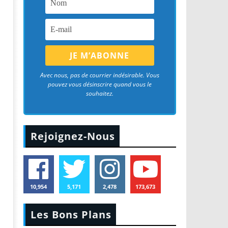
Avec nous, pas de courrier indésirable. Vous
pouvez vous désinscrire quand vous le
souhaitez.
Rejoignez-Nous
10,954
5,171
2,478
173,673
Les Bons Plans