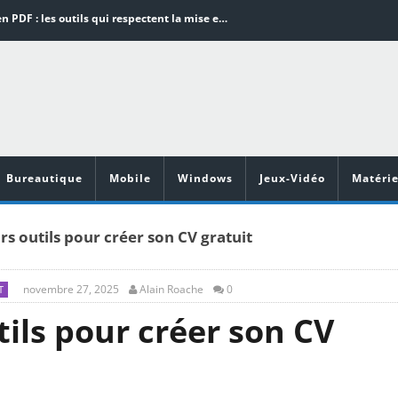
Word en PDF : les outils qui respectent la mise en page
Aspirateurs ECOVACS : Top 9 des meilleurs modèles de la marque
Comment programmer l’arrêt automatique de son pc sous Windows 10 ?
Aspirateurs Xiaomi : Top 11 des meilleurs modèles de la marque
Vidéoprojecteurs Asus : Top 6 des meilleurs modèles de la marque
Bureautique
Mobile
Windows
Jeux-Vidéo
Matérie
rs outils pour créer son CV gratuit
novembre 27, 2025
Alain Roache
0
T
tils pour créer son CV