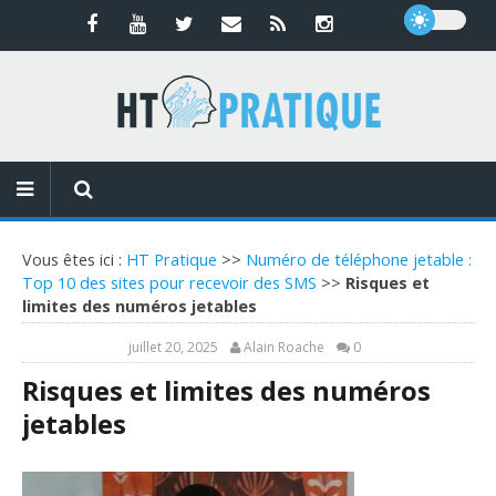
Vous êtes ici :
HT Pratique
>>
Numéro de téléphone jetable :
Top 10 des sites pour recevoir des SMS
>>
Risques et
limites des numéros jetables
juillet 20, 2025
Alain Roache
0
Risques et limites des numéros
jetables