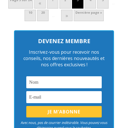
«
…
10
20
Dernière page »
»
…
DEVENEZ MEMBRE
Inscrivez-vous pour recevoir nos
conseils, nos dernières nouveautés et
nos offres exclusives !
Avec nous, pas de courrier indésirable. Vous pouvez vous
désinscrire quand vous le souhaitez.