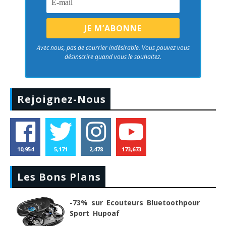
Avec nous, pas de courrier indésirable. Vous pouvez vous
désinscrire quand vous le souhaitez.
Rejoignez-Nous
10,954
5,171
2,478
173,673
Les Bons Plans
-73% sur Ecouteurs Bluetoothpour
Sport Hupoaf