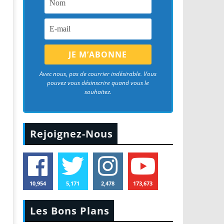
Avec nous, pas de courrier indésirable. Vous
pouvez vous désinscrire quand vous le
souhaitez.
Rejoignez-Nous
10,954
5,171
2,478
173,673
Les Bons Plans