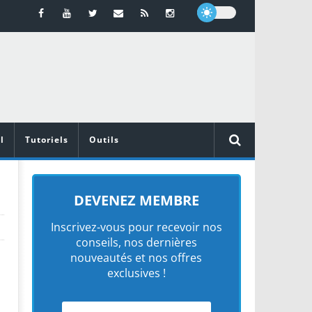
l
Tutoriels
Outils
DEVENEZ MEMBRE
Inscrivez-vous pour recevoir nos
conseils, nos dernières
nouveautés et nos offres
exclusives !