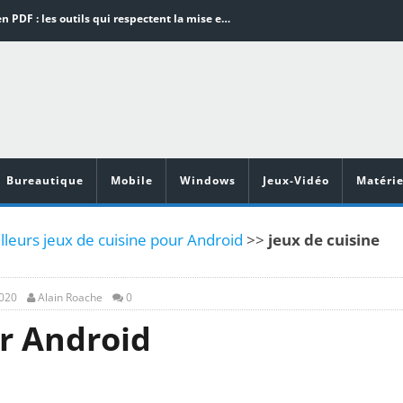
Word en PDF : les outils qui respectent la mise en page
Aspirateurs ECOVACS : Top 9 des meilleurs modèles de la marque
Comment programmer l’arrêt automatique de son pc sous Windows 10 ?
Aspirateurs Xiaomi : Top 11 des meilleurs modèles de la marque
Vidéoprojecteurs Asus : Top 6 des meilleurs modèles de la marque
Bureautique
Mobile
Windows
Jeux-Vidéo
Matérie
lleurs jeux de cuisine pour Android
>>
jeux de cuisine
2020
Alain Roache
0
ur Android