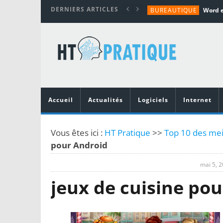
DERNIERS ARTICLES
BUREAUTIQUE
MATÉRIEL
TUTORIALS
MATÉRIEL
MATÉRIEL
Accueil
Actualités
Logiciels
Internet
Vous êtes ici :
HT Pratique
>>
Top 10 des mei
pour Android
mai 5, 
jeux de cuisine po