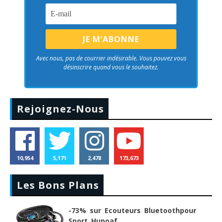
Avec nous, pas de courrier indésirable. Vous pouvez vous
désinscrire quand vous le souhaitez.
Rejoignez-Nous
10,954
5,171
2,478
173,673
Les Bons Plans
-73% sur Ecouteurs Bluetoothpour
Sport Hupoaf