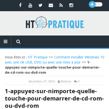
Vous êtes ici :
HT Pratique
>>
Comment installer Windows 10
avec une clé USB, DVD ou avec une mise à jour
>>
1-
appuyez-sur-nimporte-quelle-touche-pour-demarrer-
de-cd-rom-ou-dvd-rom
décembre 27, 2016
Midovic
0
1-appuyez-sur-nimporte-quelle-
touche-pour-demarrer-de-cd-rom-
ou-dvd-rom