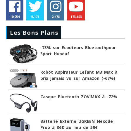
10,954
5,171
2,478
173,673
Les Bons Plans
-73% sur Ecouteurs Bluetoothpour
Sport Hupoaf
Robot Aspirateur Lefant M3 Max à
prix jamais vu sur Amazon (-67%)
Casque Bluetooth ZOVIMAX à -72%
Batterie Externe UGREEN Nexode
Prob à 36€ au lieu de 59€