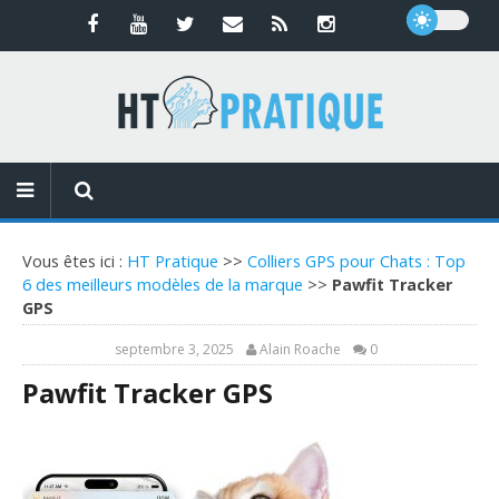
Vous êtes ici :
HT Pratique
>>
Colliers GPS pour Chats : Top
6 des meilleurs modèles de la marque
>>
Pawfit Tracker
GPS
septembre 3, 2025
Alain Roache
0
Pawfit Tracker GPS