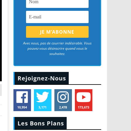
Avec nous, pas de courrier indésirable. Vous
pouvez vous désinscrire quand vous le
souhaitez.
Rejoignez-Nous
10,954
5,171
2,478
173,673
Les Bons Plans