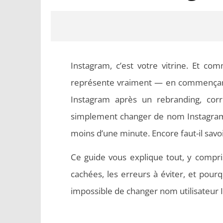
Instagram, c’est votre vitrine. Et com
représente vraiment — en commençant
Instagram après un rebranding, corr
simplement changer de nom Instagram 
moins d’une minute. Encore faut-il sav
NOW VIEWING
Comment changer son Nom sur
Word en
Ce guide vous explique tout, y compris
Instagram
respecten
cachées, les erreurs à éviter, et pou
impossible de changer nom utilisateur 