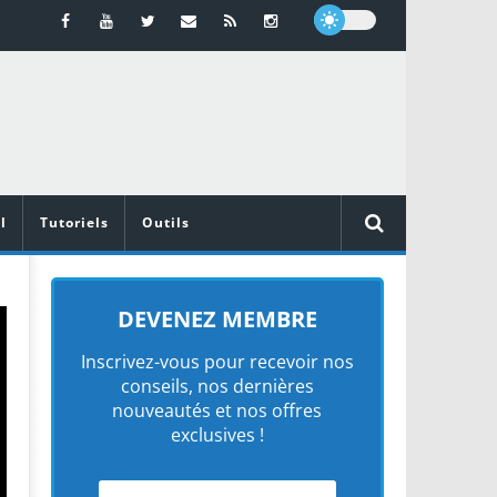
l
Tutoriels
Outils
DEVENEZ MEMBRE
Inscrivez-vous pour recevoir nos
conseils, nos dernières
nouveautés et nos offres
exclusives !