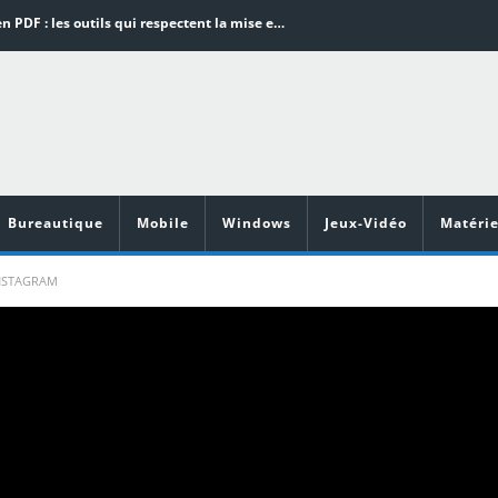
Word en PDF : les outils qui respectent la mise en page
Aspirateurs ECOVACS : Top 9 des meilleurs modèles de la marque
Comment programmer l’arrêt automatique de son pc sous Windows 10 ?
Aspirateurs Xiaomi : Top 11 des meilleurs modèles de la marque
Vidéoprojecteurs Asus : Top 6 des meilleurs modèles de la marque
Bureautique
Mobile
Windows
Jeux-Vidéo
Matérie
NSTAGRAM