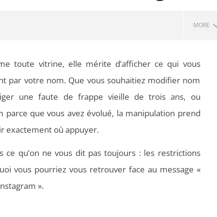
MORE
me toute vitrine, elle mérite d’afficher ce qui vous
 par votre nom. Que vous souhaitiez modifier nom
iger une faute de frappe vieille de trois ans, ou
parce que vous avez évolué, la manipulation prend
oir exactement où appuyer.
 PDF : les outils qui
Aspirateurs ECOVACS : Top 9 des
 ce qu’on ne vous dit pas toujours : les restrictions
t la mise en page
meilleurs modèles de la marque
rquoi vous pourriez vous retrouver face au message «
Instagram ».