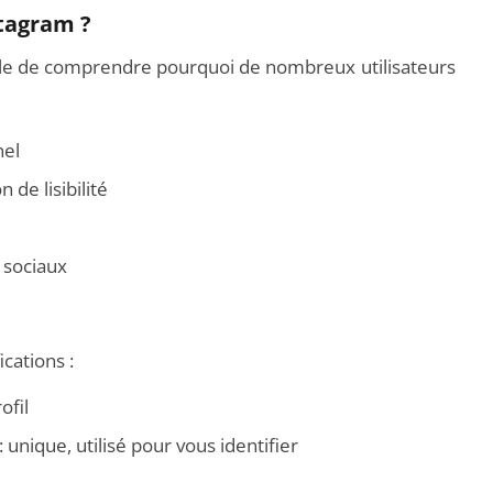
tagram ?
utile de comprendre pourquoi de nombreux utilisateurs
urs Xiaomi : Top 11 des
Vidéoprojecteurs Asus : Top 6 des
nel
 modèles de la marque
meilleurs modèles de la marque
 de lisibilité
 sociaux
cations :
ofil
: unique, utilisé pour vous identifier