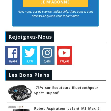
Avec nous, pas de courrier indésirable. Vous pouvez vous
désinscrire quand vous le souhaitez.
Rejoignez-Nous
10,954
5,171
2,478
173,673
Les Bons Plans
-73% sur Ecouteurs Bluetoothpour
Sport Hupoaf
Robot Aspirateur Lefant M3 Max à