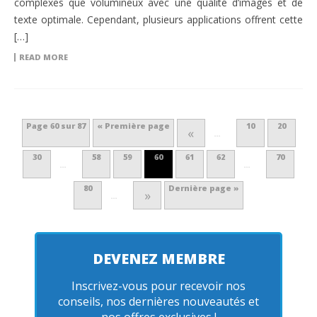
complexes que volumineux avec une qualité d’images et de
texte optimale. Cependant, plusieurs applications offrent cette
[…]
READ MORE
Page 60 sur 87
« Première page
10
20
«
…
30
58
59
60
61
62
70
…
…
80
Dernière page »
»
…
DEVENEZ MEMBRE
Inscrivez-vous pour recevoir nos
conseils, nos dernières nouveautés et