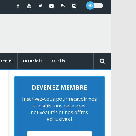
tériel
Tutoriels
Outils
DEVENEZ MEMBRE
Inscrivez-vous pour recevoir nos
conseils, nos dernières
nouveautés et nos offres
exclusives !