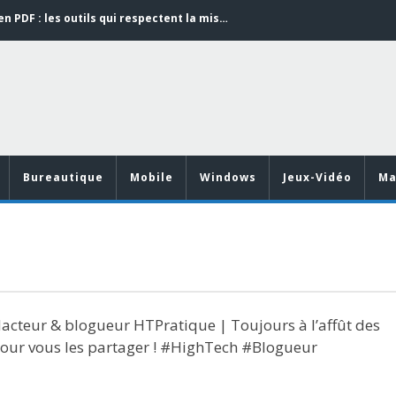
Word en PDF : les outils qui respectent la mise en page
Aspirateurs ECOVACS : Top 9 des meilleurs modèles de la marque
Comment programmer l’arrêt automatique de son pc sous Windows 10 ?
Aspirateurs Xiaomi : Top 11 des meilleurs modèles de la marque
Vidéoprojecteurs Asus : Top 6 des meilleurs modèles de la marque
Word en PDF : les outils qui respectent la mise en page
Bureautique
Mobile
Windows
Jeux-Vidéo
Ma
acteur & blogueur HTPratique | Toujours à l’affût des
pour vous les partager ! #HighTech #Blogueur