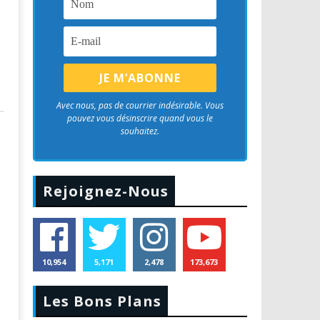
Avec nous, pas de courrier indésirable. Vous
pouvez vous désinscrire quand vous le
souhaitez.
Rejoignez-Nous
10,954
5,171
2,478
173,673
Les Bons Plans