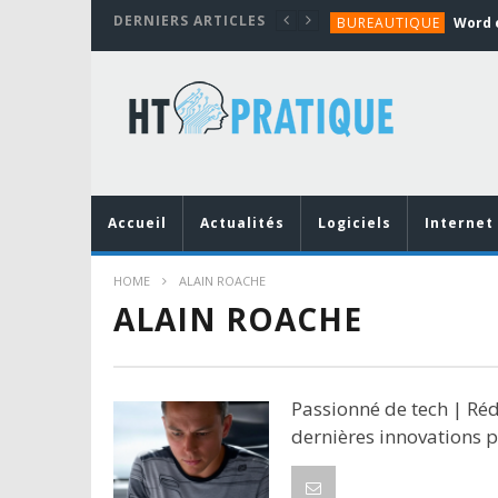
DERNIERS ARTICLES
BUREAUTIQUE
MATÉRIEL
TUTORIALS
MATÉRIEL
MATÉRIEL
BUREAUTIQUE
Accueil
Actualités
Logiciels
Internet
HOME
ALAIN ROACHE
ALAIN ROACHE
Passionné de tech | Réd
dernières innovations 