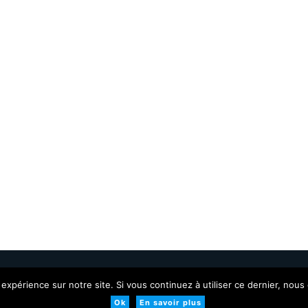
ervés.
Conditions générales
 expérience sur notre site. Si vous continuez à utiliser ce dernier, nous
Ok
En savoir plus