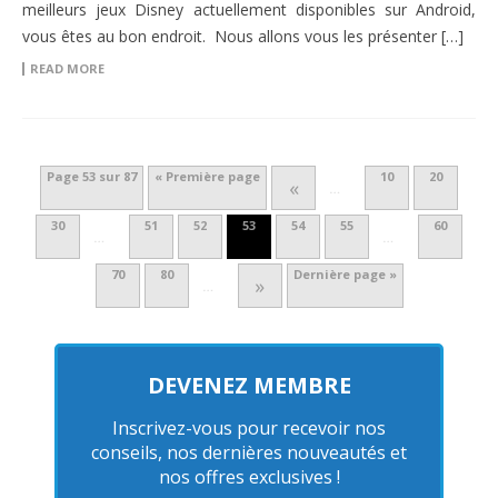
meilleurs jeux Disney actuellement disponibles sur Android,
vous êtes au bon endroit. Nous allons vous les présenter […]
READ MORE
Page 53 sur 87
« Première page
10
20
«
…
30
51
52
53
54
55
60
…
…
70
80
Dernière page »
»
…
DEVENEZ MEMBRE
Inscrivez-vous pour recevoir nos
conseils, nos dernières nouveautés et
nos offres exclusives !