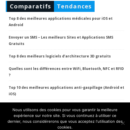
Comparatifs
Tendances
Top 8 des meilleures applications médicales pour iOS et
Android
Envoyer un SMS – Les meilleurs Sites et Applications SMS
Gratuits
Top 8 des meilleurs logiciels d’architecture 3D gratuits
Quelles sont les différences entre WiFi, Bluetooth, NFC et RFID
?
Top 10 des meilleures applications anti-gaspillage (Android et
iOS)
Nous utilisons des cookies pour vous garantir la meilleure
HT Pratique Copyright 2022 Tous droits réservés.
expérience sur notre site. Si vous continuez à utiliser ce
dernier, nous considérerons que vous acceptez l'utilisation des
Conditions générales
Privacy Policy
cookies.