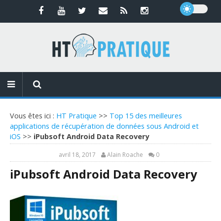
Vous êtes ici :
HT Pratique
>>
Top 15 des meilleures
applications de récupération de données sous Android et
iOS
>>
iPubsoft Android Data Recovery
avril 18, 2017
Alain Roache
0
iPubsoft Android Data Recovery