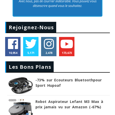
Avec nous, pas de courrier indésirable. Vous pouvez vous
désinscrire quand vous le souhaitez.
Rejoignez-Nous
10,954
5,171
2,478
173,673
Les Bons Plans
-73% sur Ecouteurs Bluetoothpour
Sport Hupoaf
Robot Aspirateur Lefant M3 Max à
prix jamais vu sur Amazon (-67%)