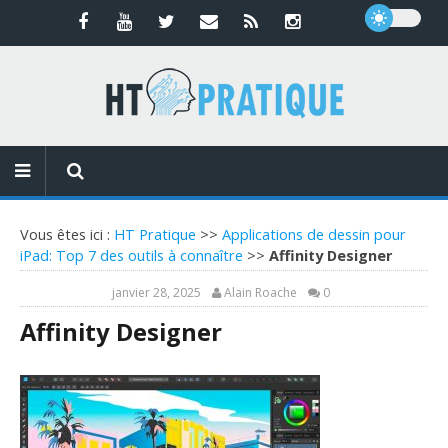
Vous êtes ici :
HT Pratique
>>
Applications de dessin pour
iPad: Top 7 des outils à connaître
>>
Affinity Designer
janvier 28, 2025
Alain Roache
0
Affinity Designer