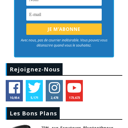
Avec nous, pas de courrier indésirable. Vous pouvez vous
désinscrire quand vous le souhaitez.
Rejoignez-Nous
10,954
5,171
2,478
173,673
Les Bons Plans
-73% sur Ecouteurs Bluetoothpour