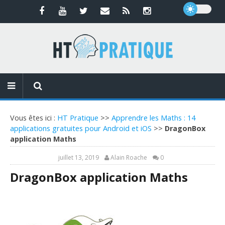
Vous êtes ici :
HT Pratique
>>
Apprendre les Maths : 14
applications gratuites pour Android et iOS
>>
DragonBox
application Maths
juillet 13, 2019
Alain Roache
0
DragonBox application Maths