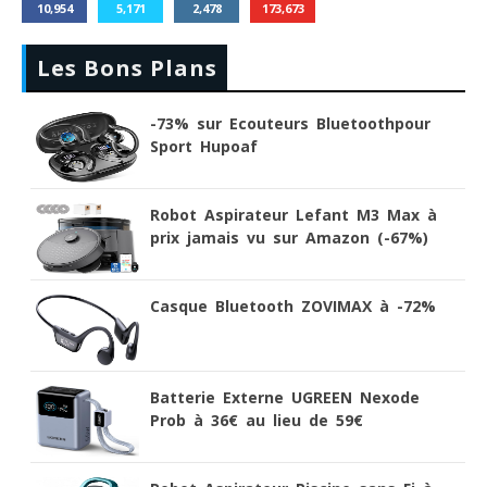
10,954
5,171
2,478
173,673
Les Bons Plans
-73% sur Ecouteurs Bluetoothpour
Sport Hupoaf
Robot Aspirateur Lefant M3 Max à
prix jamais vu sur Amazon (-67%)
Casque Bluetooth ZOVIMAX à -72%
Batterie Externe UGREEN Nexode
Prob à 36€ au lieu de 59€