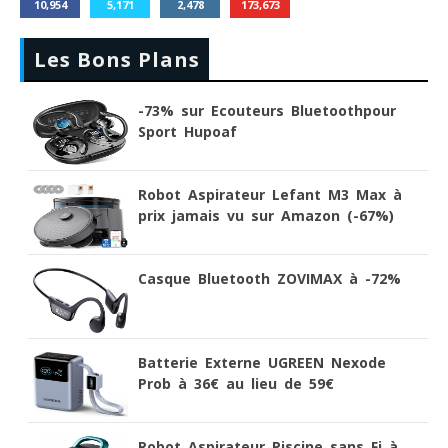
10,954
5,171
2,478
173,673
Les Bons Plans
-73% sur Ecouteurs Bluetoothpour
Sport Hupoaf
Robot Aspirateur Lefant M3 Max à
prix jamais vu sur Amazon (-67%)
Casque Bluetooth ZOVIMAX à -72%
Batterie Externe UGREEN Nexode
Prob à 36€ au lieu de 59€
Robot Aspirateur Piscine sans Fi à