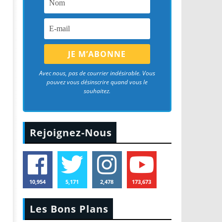
Avec nous, pas de courrier indésirable. Vous
pouvez vous désinscrire quand vous le
souhaitez.
Rejoignez-Nous
10,954
5,171
2,478
173,673
Les Bons Plans