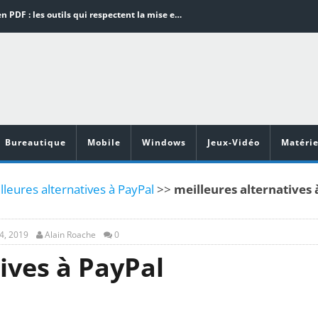
Word en PDF : les outils qui respectent la mise en page
Aspirateurs ECOVACS : Top 9 des meilleurs modèles de la marque
Comment programmer l’arrêt automatique de son pc sous Windows 10 ?
Aspirateurs Xiaomi : Top 11 des meilleurs modèles de la marque
Vidéoprojecteurs Asus : Top 6 des meilleurs modèles de la marque
Bureautique
Mobile
Windows
Jeux-Vidéo
Matérie
leures alternatives à PayPal
>>
meilleures alternatives 
4, 2019
Alain Roache
0
ives à PayPal