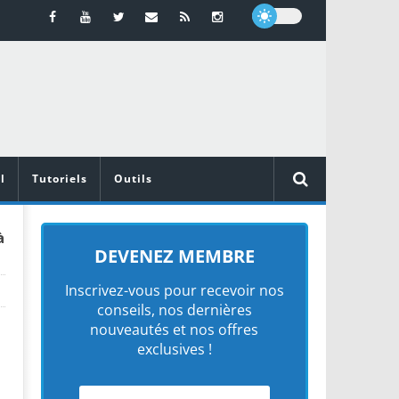
l
Tutoriels
Outils
à
DEVENEZ MEMBRE
Inscrivez-vous pour recevoir nos
conseils, nos dernières
nouveautés et nos offres
exclusives !