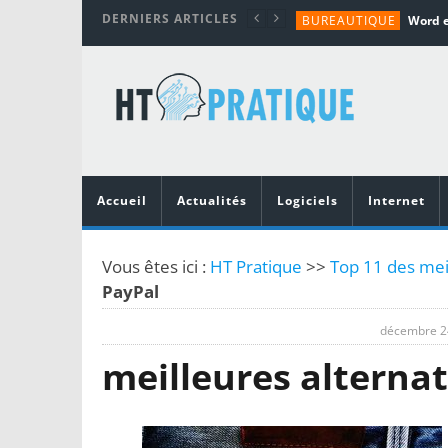
DERNIERS ARTICLES
BUREAUTIQUE
MATÉRIEL
TUTORIALS
MATÉRIEL
MATÉRIEL
Accueil
Actualités
Logiciels
Internet
Vous êtes ici :
HT Pratique
>>
Top 11 des meil
PayPal
décembre 2
meilleures alternat