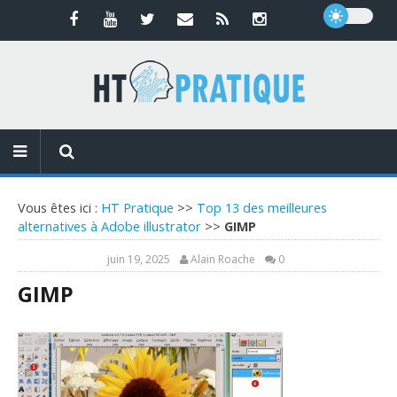
Vous êtes ici :
HT Pratique
>>
Top 13 des meilleures
alternatives à Adobe illustrator
>>
GIMP
juin 19, 2025
Alain Roache
0
GIMP