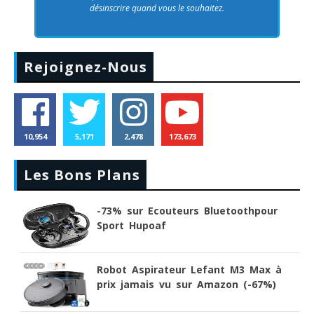
désinscrire quand vous le souhaitez.
Rejoignez-Nous
10,954
5,171
2,478
173,673
Les Bons Plans
-73% sur Ecouteurs Bluetoothpour
Sport Hupoaf
Robot Aspirateur Lefant M3 Max à
prix jamais vu sur Amazon (-67%)