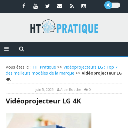
Vous êtes ici :
HT Pratique
>>
Vidéoprojecteurs LG : Top 7
des meilleurs modèles de la marque
>>
Vidéoprojecteur LG
4K
juin 5, 2025
Alain Roache
0
Vidéoprojecteur LG 4K