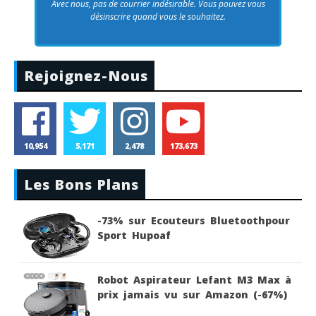
Avec nous, pas de courrier indésirable. Vous pouvez vous
désinscrire quand vous le souhaitez.
Rejoignez-Nous
10,954
5,171
2,478
173,673
Les Bons Plans
-73% sur Ecouteurs Bluetoothpour
Sport Hupoaf
Robot Aspirateur Lefant M3 Max à
prix jamais vu sur Amazon (-67%)