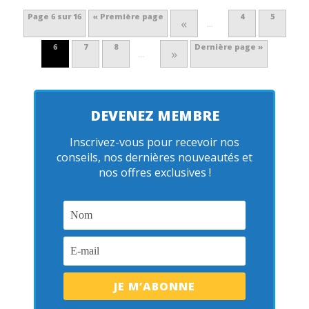
Page 6 sur 16
« Première page
4
5
«
…
6
7
8
Dernière page »
»
…
DEVENEZ MEMBRE
Inscrivez-vous pour recevoir nos
conseils, nos dernières nouveautés et
nos offres exclusives !