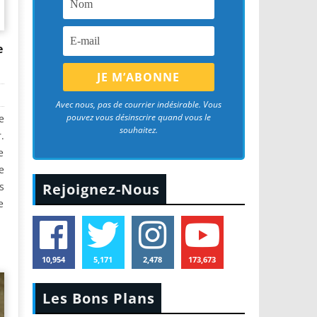
e
Avec nous, pas de courrier indésirable. Vous
pouvez vous désinscrire quand vous le
e
souhaitez.
.
e
e
s
Rejoignez-Nous
e
10,954
5,171
2,478
173,673
Les Bons Plans