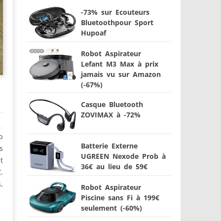
-73% sur Ecouteurs
Bluetoothpour Sport
Hupoaf
Robot Aspirateur
Lefant M3 Max à prix
jamais vu sur Amazon
(-67%)
Casque Bluetooth
ZOVIMAX à -72%
p
Batterie Externe
s
UGREEN Nexode Prob à
t
36€ au lieu de 59€
.
,
Robot Aspirateur
Piscine sans Fi à 199€
seulement (-60%)