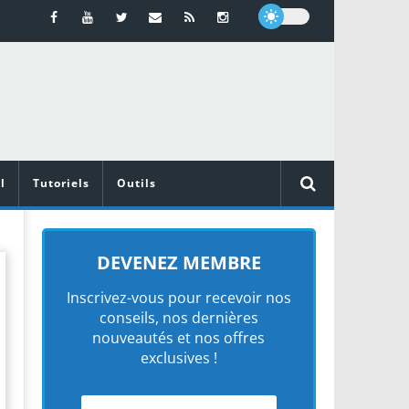
l
Tutoriels
Outils
DEVENEZ MEMBRE
Inscrivez-vous pour recevoir nos
conseils, nos dernières
nouveautés et nos offres
exclusives !