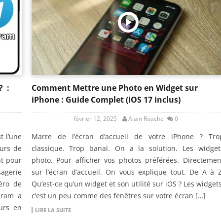
? :
Comment Mettre une Photo en Widget sur
iPhone : Guide Complet (iOS 17 inclus)
février 12, 2025
Alain Roache
0
t l’une
Marre de l’écran d’accueil de votre iPhone ? Tro
eurs de
classique. Trop banal. On a la solution. Les widget
nt pour
photo. Pour afficher vos photos préférées. Directemen
agerie
sur l’écran d’accueil. On vous explique tout. De A à Z
éro de
Qu’est-ce qu’un widget et son utilité sur iOS ? Les widgets
gram a
c’est un peu comme des fenêtres sur votre écran […]
eurs en
LIRE LA SUITE