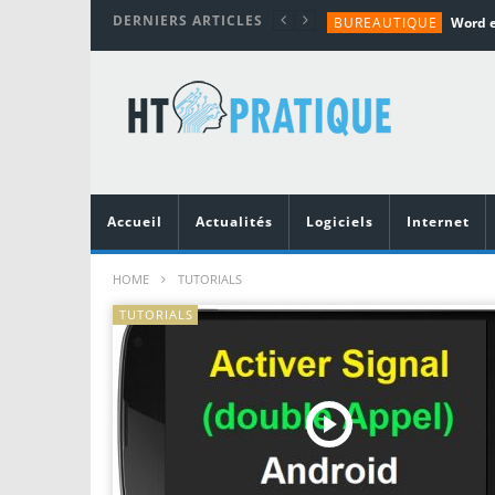
DERNIERS ARTICLES
BUREAUTIQUE
MATÉRIEL
TUTORIALS
MATÉRIEL
MATÉRIEL
Accueil
Actualités
Logiciels
Internet
HOME
TUTORIALS
TUTORIALS