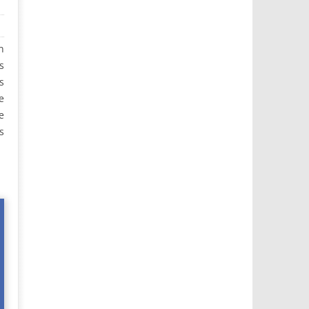
n
s
s
e
e
s