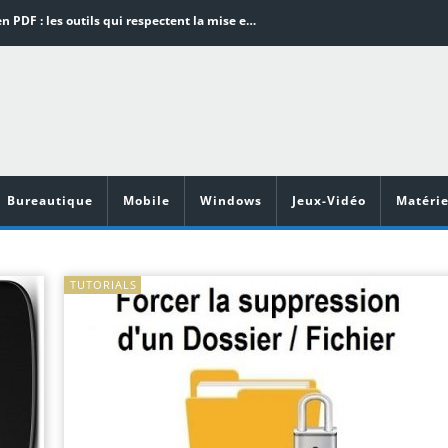
Word en PDF : les outils qui respectent la mise en page
Aspirateurs ECOVACS : Top 9 des meilleurs modèles de la marque
Comment programmer l’arrêt automatique de son pc sous Windows 10 ?
Aspirateurs Xiaomi : Top 11 des meilleurs modèles de la marque
Vidéoprojecteurs Asus : Top 6 des meilleurs modèles de la marque
Bureautique
Mobile
Windows
Jeux-Vidéo
Matérie
TUTORIALS